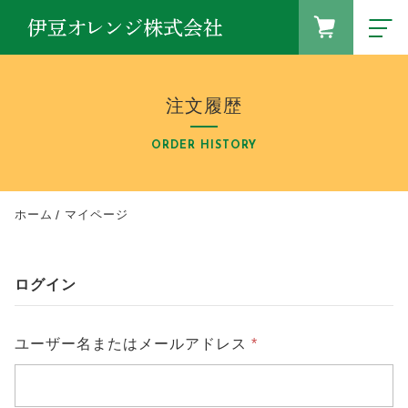
FAVORITE
LOGIN
注文履歴
ランキング
RANKING
ORDER HISTORY
セール商品
SALE
キャンペーン
ホーム
マイページ
CAMPAIGN
新着商品
NEW ITEM
ログイン
商品の種類から探す
CATEGORY
必
ユーザー名またはメールアドレス
*
商品一覧
須
PRODUCTS
最近チェックした商品