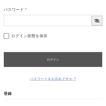
CHECKED PRODUCTS
注文履歴
必
パスワード
*
ORDER HISTORY
須
ショッピングガイド
SHOPPING GUIDE
当社について
ログイン状態を保存
ABOUT US
お知らせ
NEWS
コンテンツ
ログイン
CONTENT
よくある質問
FAQ
お問い合わせ
パスワードをお忘れですか ?
CONTACT
登録
プライバシーポリシー